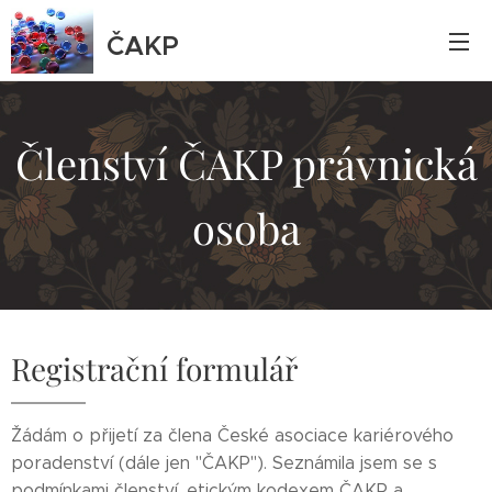
ČAKP
Členství ČAKP právnická
osoba
Registrační formulář
Žádám o přijetí za člena České asociace kariérového
poradenství (dále jen "ČAKP"). Seznámila jsem se s
podmínkami členství, etickým kodexem ČAKP a