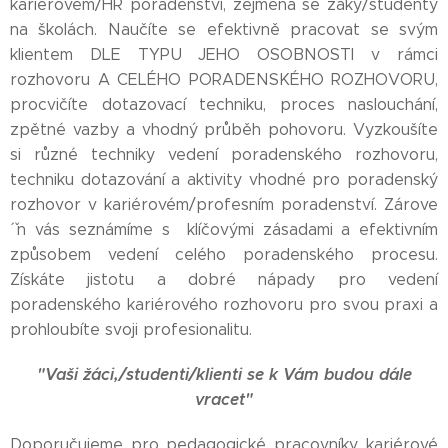
kariérovém/HR poradenství, zejména se žáky/studenty
na školách. Naučíte se efektivně pracovat se svým
klientem DLE TYPU JEHO OSOBNOSTI v rámci
rozhovoru A CELÉHO PORADENSKÉHO ROZHOVORU,
procvičíte dotazovací techniku, proces naslouchání,
zpětné vazby a vhodný průběh pohovoru. Vyzkoušíte
si různé techniky vedení poradenského rozhovoru,
techniku dotazování a aktivity vhodné pro poradenský
rozhovor v kariérovém/profesním poradenství. Zárove
´ˇn vás seznámíme s klíčovými zásadami a efektivním
způsobem vedení celého poradenského procesu.
Získáte jistotu a dobré nápady pro vedení
poradenského kariérového rozhovoru pro svou praxi a
prohloubíte svoji profesionalitu.
"Vaši žáci,/studenti/klienti se k Vám budou dále
vracet"
Doporučujeme pro pedagogické pracovníky, kariérové