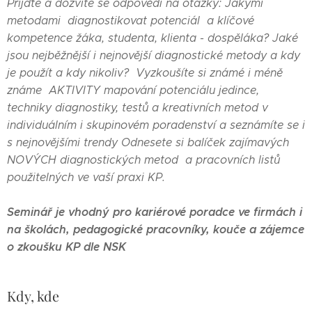
Přijďte a dozvíte se odpovědi na otázky: Jakými
metodami diagnostikovat potenciál a klíčové
kompetence žáka, studenta, klienta - dospěláka? J
aké
jsou nejběžnější i nejnovější diagnostické metody a kdy
je použít a kdy nikoliv
? Vyzkoušíte si známé i méně
známe AKTIVITY mapování potenciálu jedince,
techniky diagnostiky, testů a kreativních metod v
individuálním i skupinovém poradenství a seznámíte se i
s nejnovějšími trendy O
dnesete si balíček zajímavých
NOVÝCH diagnostických metod a pracovních listů
použitelných ve vaší praxi KP.
Seminář je vhodný pro kariérové poradce ve firmách i
na školách, pedagogické pracovníky, kouče a zájemce
o zkoušku KP dle NSK
Kdy, kde