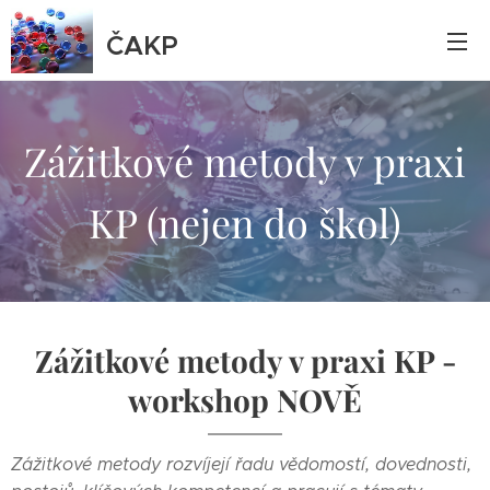
ČAKP
Zážitkové metody v praxi
KP (nejen do škol)
Zážitkové metody v praxi KP -
workshop NOVĚ
Zážitkové metody rozvíjejí řadu vědomostí, dovednosti,