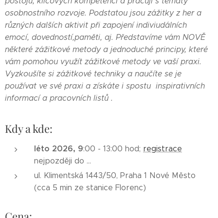
postojů, klíčových kompetencí a pracují s tématy
osobnostního rozvoje. Podstatou jsou zážitky z her a
různých dalších aktivit při zapojení indiviudálních
emocí, dovedností,paměti, aj. Představíme vám NOVĚ
některé zážitkové metody a jednoduché principy, které
vám pomohou využít zážitkové metody ve vaší praxi.
Vyzkoušíte si zážitkové techniky a naučíte se je
používat ve své praxi a získáte i spostu inspirativních
informací a pracovních listů .
Kdy a kde:
léto 2026, 9
:00 - 13:00 hod;
registrace
nejpozději do ...
ul. Klimentská 1443/50, Praha 1 Nové Město
(cca 5 min ze stanice Florenc)
Cena: