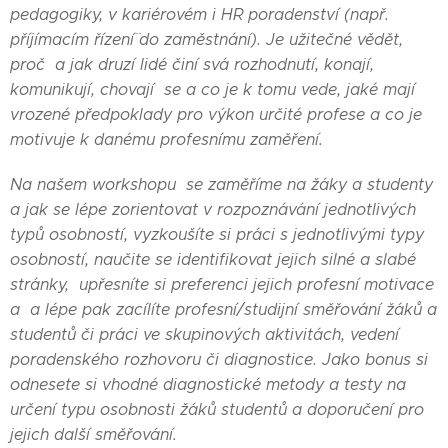
pedagogiky, v kariérovém i HR poradenství (např.
příjímacím řízení¨ do zaměstnání). Je užitečné vědět,
proč a jak druzí lidé činí svá rozhodnutí, konají,
komunikují, chovají se a co je k tomu vede, jaké mají
vrozené předpoklady pro výkon určité profese a co je
motivuje k danému profesnímu zaměření.
Na našem workshopu se zaměříme na žáky a studenty
a jak se lépe zorientovat v rozpoznávání jednotlivých
typů osobností, vyzkoušíte si práci s jednotlivými typy
osobností, naučite se identifikovat jejich silné a slabé
stránky, upřesníte si preferenci jejich profesní motivace
a a lépe pak zacílíte profesní/studijní směřování žáků a
studentů či práci ve skupinových aktivitách, vedení
poradenského rozhovoru či diagnostice. Jako bonus si
odnesete si vhodné diagnostické metody a testy na
určení typu osobnosti žáků studentů a doporučení pro
jejich další směřování.