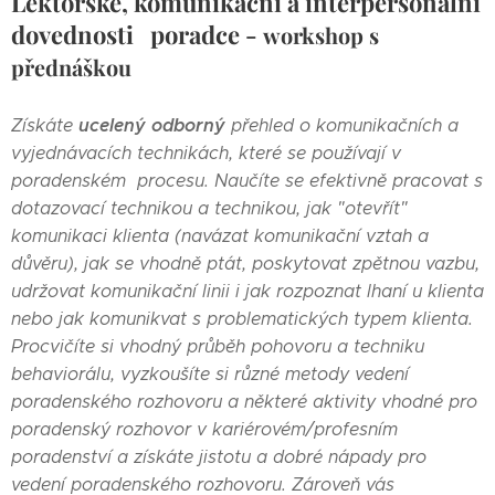
Lektorské, komunikační a interpersonální
dovednosti poradce -
workshop s
přednáškou
ucelený odborný
Získáte
přehled o komunikačních a
vyjednávacích technikách, které se používají v
poradenském procesu. Naučíte se efektivně pracovat s
dotazovací technikou a technikou, jak "otevřít"
komunikaci klienta (navázat komunikační vztah a
důvěru), jak se vhodně ptát, poskytovat zpětnou vazbu,
udržovat komunikační linii i jak rozpoznat lhaní u klienta
nebo jak komunikvat s problematických typem klienta.
Procvičíte si vhodný průběh pohovoru a techniku
behaviorálu, vyzkoušíte si různé metody
vedení
poradenského rozhovoru a některé aktivity vhodné pro
poradenský rozhovor v kariérovém/profesním
poradenství a získáte jistotu a dobré nápady pro
vedení poradenského rozhovoru. Zároveň vás