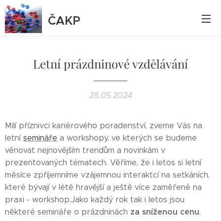
ČAKP
Letní prázdninové vzdělávání
28.05.2024
Milí příznivci kariérového poradenství, zveme Vás na
letní
semináře
a workshopy, ve kterých se budeme
věnovat nejnovějším trendům a novinkám v
prezentovaných tématech. Věříme, že i letos si letní
měsíce zpříjemníme vzájemnou interaktcí na setkáních,
které bývají v létě hravější a ještě více zaměřené na
praxi - workshop.Jako každý rok tak i letos jsou
za sníženou cenu
některé semináře o prázdninách
.