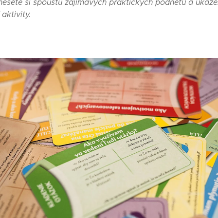
dnesete si spoustu zajímavých praktických podnětů a ukáze
aktivity.