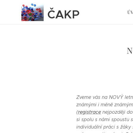
ČAKP
Ú
N
Zveme vás na NOVÝ let
známými i méně známými 
(
registrace
nejpozději do
si spolu s námi spoustu 
individuální práci s žáky