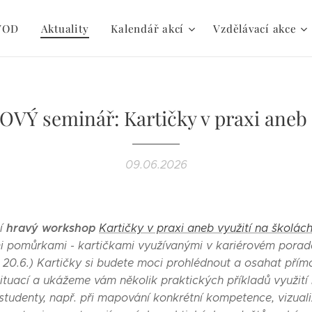
VOD
Aktuality
Kalendář akcí
Vzdělávací akce
OVÝ seminář: Kartičky v praxi aneb .
09.06.2026
hravý workshop
ní
Kartičky v praxi aneb využití na školác
pomůrkami - kartičkami využívanými v kariérovém porade
 20.6.) Kartičky si budete moci prohlédnout a osahat přímo 
situací a ukážeme vám několik praktických příkladů využití
 studenty, např. při mapování konkrétní kompetence, vizuali