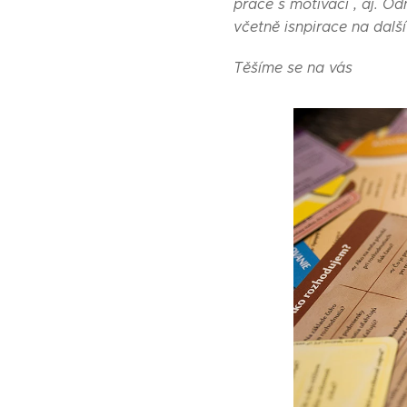
práce s motivací , aj. O
včetně isnpirace na další 
Těšíme se na vás