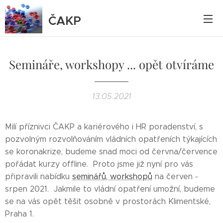
ČAKP
Semináře, workshopy ... opět otvíráme
13.05.2021
Milí příznivci ČAKP a kariérového i HR poradenství, s
pozvolným rozvolňováním vládních opatřeních týkajících
se koronakrize, budeme snad moci od června/července
pořádat kurzy offline. Proto jsme již nyní pro vás
připravili nabídku
seminářů, workshopů
na červen -
srpen 2021. Jakmile to vládní opatření umožní, budeme
se na vás opět těšit osobně v prostorách Klimentské,
Praha 1.