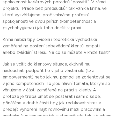
spokojenost kariérových poradců "posvítit". V rámci
projektu "Práce bez předsudků" tak vznikla kniha, ve
které vysvětlujeme, proč vnímáme profesní
spokojenosti ve dvou pilířích (kompetentnost a
psychohygiena) i jak toho docílit v praxi.
Kniha nabízí tipy, cvičení i teoretická východiska
zaměřená na posílení sebevědomí klientů, empatii
anebo zvládání stresu. Na co se můžete v knize těšit?
Jak se vcítit do klientovy situace, aktivně mu
naslouchat, podpořit ho v jeho vlastní síle (tzv.
empowerment) nebo jak mu pomoci se zorientovat se
v jeho kompetencích. To jsou hlavní témata, kterým se
věnujeme v části zaměřené na práci s klienty. A
protože je třeba umět se postarat i sami o sebe,
přinášíme v druhé části tipy, jak redukovat stres a
předejít vyhoření, najít rovnováhu mezi pracovním a
osobním životem nebo jak si stanovit cíle tak, abychom