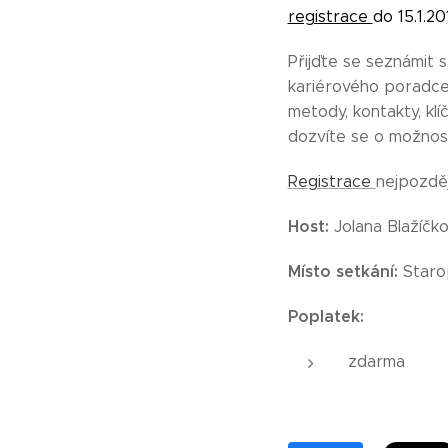
registrace
do 15.1.2
Přijďte se seznámit 
kariérového poradce.
metody, kontakty, klí
dozvíte se o možnoste
Registrace
nejpozdě
Host:
Jolana Blažíčk
Místo setkání:
Starop
Poplatek:
zdarma