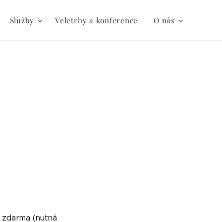
Služby
Veletrhy a konference
O nás
t zdarma (nutná