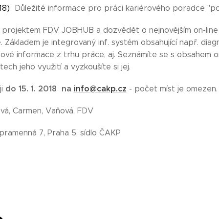
018)
Důležité informace pro práci kariérového poradce "p
s projektem FDV JOBHUB a dozvědět o nejnovějším on-line 
 Základem je integrovaný inf. systém obsahující např. diagn
čové informace z trhu práce, aj. Seznámíte se s obsahem on
ch jeho využití a vyzkoušíte si jej.
do 15. 1. 2018 na
info@cakp.cz
ji
- počet míst je omezen.
ová, Carmen, Vaňová, FDV
ramenná 7, Praha 5, sídlo ČAKP