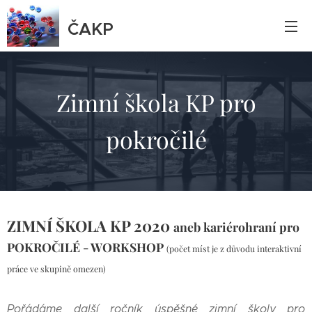
ČAKP
Zimní škola KP pro
pokročilé
ZIMNÍ ŠKOLA KP 2020
a
neb kariérohraní pro
POKROČILÉ - WORKSHOP
(počet míst je z důvodu interaktivní
práce ve skupině omezen)
Pořádáme další ročník úspěšné zimní školy pro