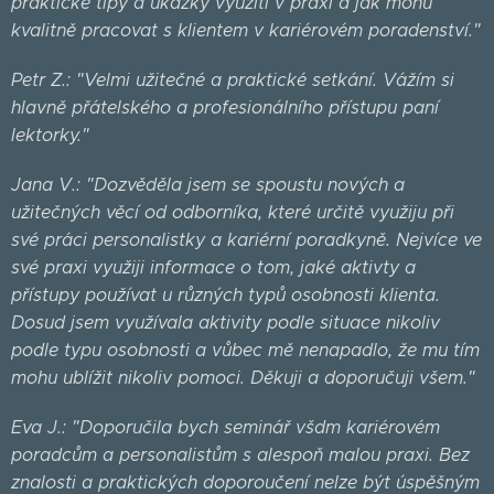
praktické tipy a ukázky využití v praxi a jak mohu
kvalitně pracovat s klientem v kariérovém poradenství."
Petr Z.: "Velmi užitečné a praktické setkání. Vážím si
hlavně přátelského a profesionálního přístupu paní
lektorky."
Jana V.: "Dozvěděla jsem se spoustu nových a
užitečných věcí od odborníka, které určitě využiju při
své práci personalistky a kariérní poradkyně. Nejvíce ve
své praxi využiji informace o tom, jaké aktivty a
přístupy používat u různých typů osobnosti klienta.
Dosud jsem využívala aktivity podle situace nikoliv
podle typu osobnosti a vůbec mě nenapadlo, že mu tím
mohu ublížit nikoliv pomoci. Děkuji a doporučuji všem."
Eva J.: "Doporučila bych seminář všdm kariérovém
poradcům a personalistům s alespoň malou praxi. Bez
znalosti a praktických doporoučení nelze být úspěšným