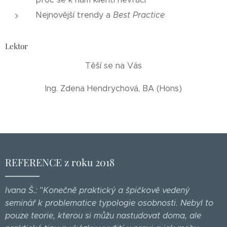
Nejnovější trendy a
Best Practice
Lektor
Těší se na Vás
Ing. Zdena Hendrychová, BA (Hons)
REFERENCE z roku 2018
Ivana Š.:
"
Konečně praktický a špičkově vedený
seminář k problematice typologie osobnosti. Nebyl to
pouze teorie, kterou si můžu nastudovat doma, ale