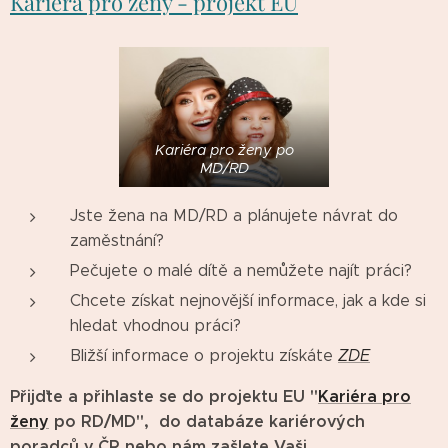
Kariéra pro ženy - projekt EU
Kariéra pro ženy po
MD/RD
Jste žena na MD/RD a plánujete návrat do
zaměstnání?
Pečujete o malé dítě a nemůžete najít práci?
Chcete získat nejnovější informace, jak a kde si
hledat vhodnou práci?
Bližší informace o projektu získáte
ZDE
Přijďte a přihlaste se do projektu EU "
Kariéra pro
ženy
po RD/MD", do databáze kariérových
poradců v ČR nebo nám zašlete Vaši