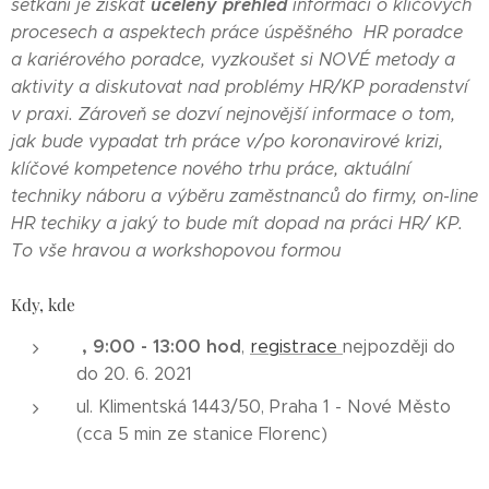
ucelený přehled
setkání je získat
informací o klíčových
procesech a aspektech práce úspěšného HR poradce
a kariérového poradce, vyzkoušet si NOVÉ metody a
aktivity a diskutovat nad problémy HR/KP poradenství
v praxi. Zároveň se dozví nejnovější informace o tom,
jak bude vypadat trh práce v/po koronavirové krizi,
klíčové kompetence nového trhu práce, aktuální
techniky náboru a výběru zaměstnanců do firmy, on-line
HR techiky a jaký to bude mít dopad na práci HR/ KP.
To vše hravou a workshopovou formou
Kdy, kde
, 9:00 - 13:00 hod
,
registrace
nejpozději do
do 20. 6. 2021
ul. Klimentská 1443/50, Praha 1 - Nové Město
(cca 5 min ze stanice Florenc)